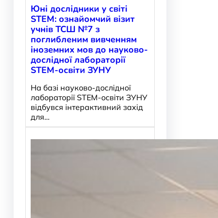
Юні дослідники у світі
STEM: ознайомчий візит
учнів ТСШ №7 з
поглибленим вивченням
іноземних мов до науково-
дослідної лабораторії
STEM-освіти ЗУНУ
На базі науково-дослідної
лабораторії STEM-освіти ЗУНУ
відбувся інтерактивний захід
для…