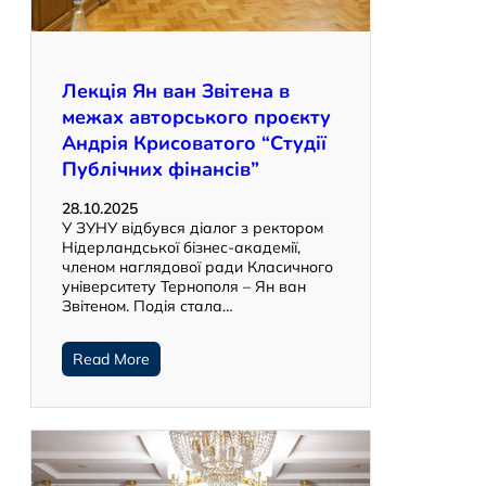
Лекція Ян ван Звітена в
межах авторського проєкту
Андрія Крисоватого “Студії
Публічних фінансів”
28.10.2025
У ЗУНУ відбувся діалог з ректором
Нідерландської бізнес-академії,
членом наглядової ради Класичного
університету Тернополя – Ян ван
Звітеном. Подія стала…
Read More