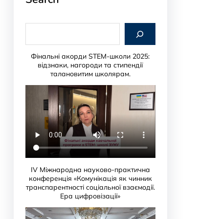
S
e
a
r
Фінальні акорди STEM-школи 2025:
c
відзнаки, нагороди та стипендії
h
талановитим школярам.
IV Міжнародна науково-практична
конференція «Комунікація як чинник
транспарентності соціальної взаємодії.
Ера цифровізації»