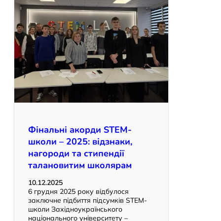
Фінальні акорди SТЕМ-
школи – 2025: відзнаки,
нагороди та стипендії
талановитим школярам
10.12.2025
6 грудня 2025 року відбулося
заключне підбиття підсумків SТЕМ-
школи Західноукраїнського
національного університету –