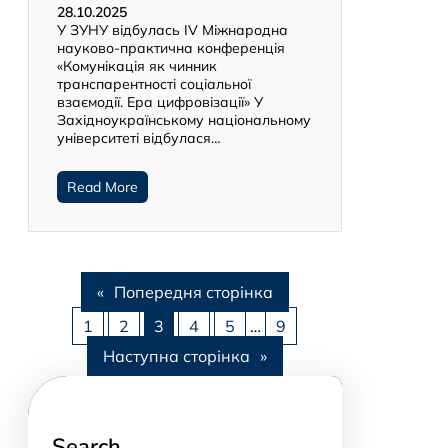
28.10.2025
У ЗУНУ відбулась ІV Міжнародна
науково-практична конференція
«Комунікація як чинник
транспарентності соціальної
взаємодії. Ера цифровізації» У
Західноукраїнському національному
університеті відбулася…
Read More
«
Попередня сторінка
1
2
3
4
5
…
9
Наступна сторінка
»
Search