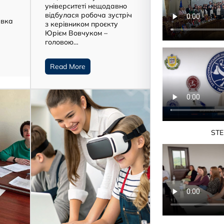
університеті нещодавно
відбулася робоча зустріч
авка
з керівником проєкту
Юрієм Вовчуком –
головою…
Read More
STE