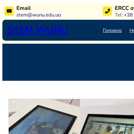
Перейти
Email
ERCC 
до
stem@wunu.edu.ua
Tel
: +38
вмісту
STEM WUNU
Головна
Н