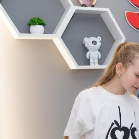
ослідники у
 STEM:
омчий візит
 ТСШ №7 з
ибленим
енням
мних мов до
во-дослідної
аторії STEM-
и ЗУНУ
і науково-
ної лабораторії
освіти ЗУНУ
ся
ктивний захід