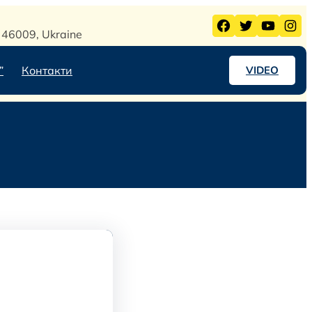
Facebook
Twitter
YouTube
Instagram
l, 46009, Ukraine
”
Контакти
VIDEO