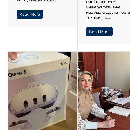
майбутньому. Саме…
національного
університету вже
надійшла друга пост
Read More
техніки, що…
Read More