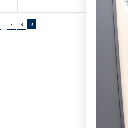
…
7
8
9
Юні д
світі
ознай
учнів
погл
вивч
інозе
науко
лабор
освіт
На баз
дослід
STEM-
відбув
інтера