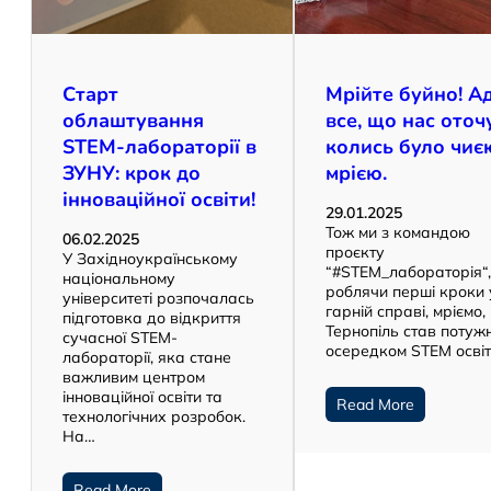
Старт
Мрійте буйно! А
облаштування
все, що нас оточ
STEM-лабораторії в
колись було чиє
ЗУНУ: крок до
мрією.
інноваційної освіти!
29.01.2025
Тож ми з командою
06.02.2025
проєкту
У Західноукраїнському
“#STEM_лабораторія“
національному
роблячи перші кроки 
університеті розпочалась
гарній справі, мріємо
підготовка до відкриття
Тернопіль став потуж
сучасної STEM-
осередком STEM осві
лабораторії, яка стане
важливим центром
інноваційної освіти та
Read More
технологічних розробок.
На…
Read More