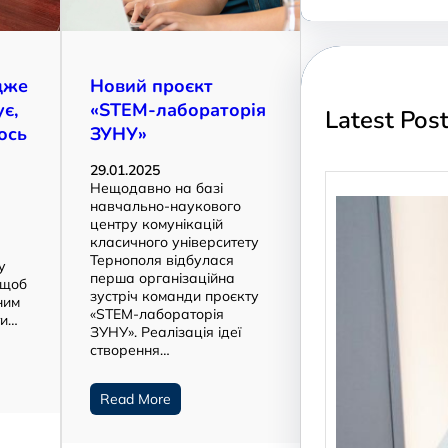
дже
Новий проєкт
ує,
«STEM-лабораторія
Latest Pos
юсь
ЗУНУ»
29.01.2025
Нещодавно на базі
навчально-наукового
центру комунікацій
класичного університету
,
Тернополя відбулася
у
перша організаційна
, щоб
зустріч команди проєкту
ним
«STEM-лабораторія
ти…
ЗУНУ». Реалізація ідеї
створення…
Read More