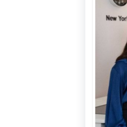
Ворк
перег
симул
фінан
та ми
уклад
Надзв
практи
натхн
відбув
дослід