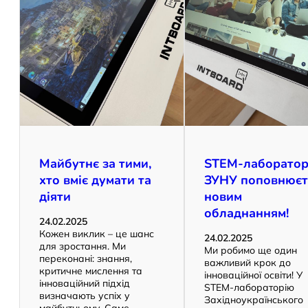
Майбутнє за тими,
STEM-лаборатор
хто вміє думати та
ЗУНУ поповнюєт
діяти
новим
обладнанням!
24.02.2025
Кожен виклик – це шанс
24.02.2025
для зростання. Ми
Ми робимо ще один
переконані: знання,
важливий крок до
критичне мислення та
інноваційної освіти! У
інноваційний підхід
STEM-лабораторію
визначають успіх у
Західноукраїнського