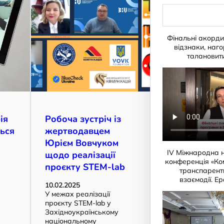
S
e
a
r
Фінальні акорд
c
відзнаки, наго
h
талановит
ія
Робоча зустріч із
ься
жертводавцем
Юрієм Вовчуком
IV Міжнародна 
щодо реалізації
конференція «Ко
проєкту STEM-lab
транспарентн
взаємодії. Е
10.02.2025
У межах реалізації
проєкту STEM-lab у
Західноукраїнському
національному