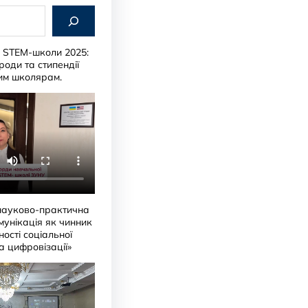
и STEM-школи 2025:
роди та стипендії
им школярам.
науково-практична
мунікація як чинник
ості соціальної
ра цифровізації»