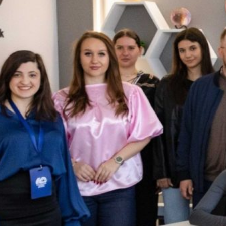
шоп «Клуб
оворів:
яції
сових рішень
стецтво
ання угод»
ичайно цікавий,
чний і справді
енний воркшоп
ся у Науково-
ній…