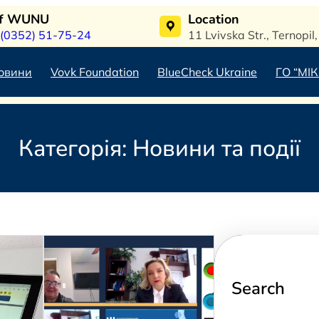
of WUNU
Location
 (0352) 51-75-24
11 Lvivska Str., Ternopi
овини
Vovk Foundation
BlueCheck Ukraine
ГО “МІК
Категорія:
Новини та події
Search