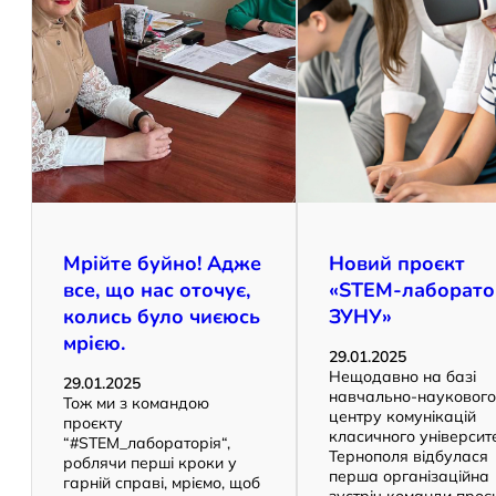
Мрійте буйно! Адже
Новий проєкт
все, що нас оточує,
«STEM-лаборато
колись було чиєюсь
ЗУНУ»
мрією.
29.01.2025
Нещодавно на базі
29.01.2025
навчально-науковог
Тож ми з командою
центру комунікацій
проєкту
класичного університ
“#STEM_лабораторія“,
Тернополя відбулася
роблячи перші кроки у
перша організаційна
гарній справі, мріємо, щоб