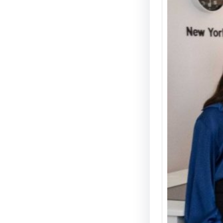
Ворк
перег
симул
фінан
та ми
уклад
Надзв
практи
натхн
відбув
дослід