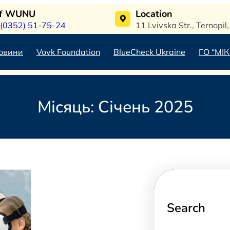
of WUNU
Location
 (0352) 51-75-24
11 Lvivska Str., Ternopi
овини
Vovk Foundation
BlueCheck Ukraine
ГО “МІК
Місяць:
Січень 2025
Search