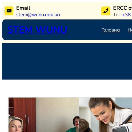
Перейти
Email
ERCC 
до
stem@wunu.edu.ua
Tel
: +38
вмісту
STEM WUNU
Головна
Н