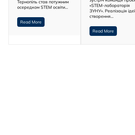
зустріч команди проє
Тернопіль став потужним
«STEM-лабораторія
осередком STEM освіти…
ЗУНУ». Реалізація іде
створення…
Read More
Read More