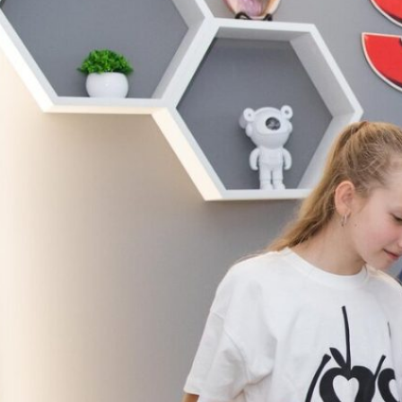
ослідники у
 STEM:
омчий візит
 ТСШ №7 з
ибленим
енням
мних мов до
во-дослідної
аторії STEM-
и ЗУНУ
і науково-
ної лабораторії
освіти ЗУНУ
ся
ктивний захід