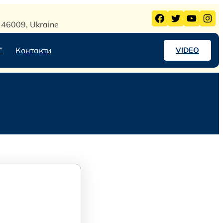
Facebook
Twitter
YouTube
Instagram
l, 46009, Ukraine
”
Контакти
VIDEO