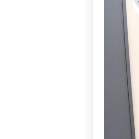
Юні д
світі
ознай
учнів
погл
вивч
інозе
науко
лабор
освіт
На баз
дослід
STEM-
відбув
інтера