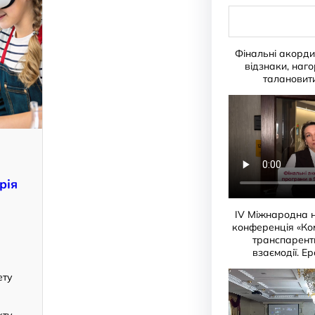
S
e
a
r
Фінальні акорд
c
відзнаки, наго
h
талановит
рія
IV Міжнародна 
конференція «Ко
транспарентн
о
взаємодії. Е
ету