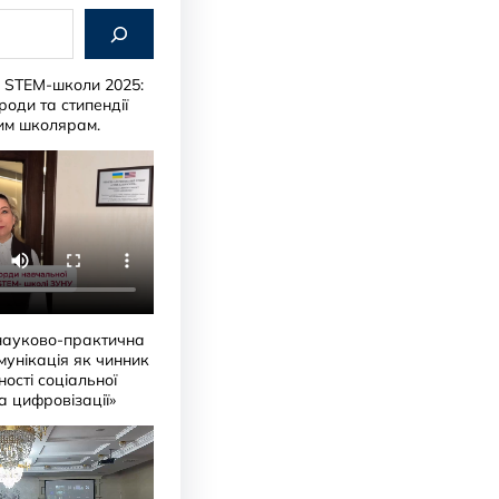
и STEM-школи 2025:
роди та стипендії
им школярам.
науково-практична
мунікація як чинник
ості соціальної
ра цифровізації»