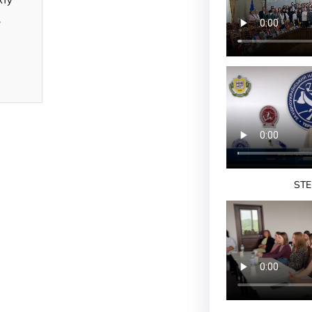
кту
ї
STE