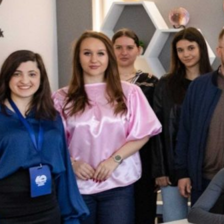
шоп «Клуб
оворів:
яції
сових рішень
стецтво
ання угод»
ичайно цікавий,
чний і справді
енний воркшоп
ся у Науково-
ній…