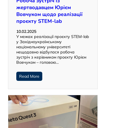
Робоча зустріч із
жертводавцем Юрієм
Вовчуком щодо реалізації
проєкту STEM-lab
10.02.2025
У межах реалізації проєкту STEM-lab
у Західноукраїнському
національному університеті
нещодавно відбулася робоча
зустріч з керівником проєкту Юрієм
Вовчуком – головою…
Read More