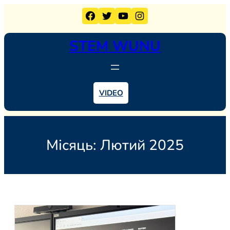
Перейти
Facebook
Twitter
YouTube
Instagram
до
вмісту
STEM WUNU
VIDEO
Місяць:
Лютий 2025