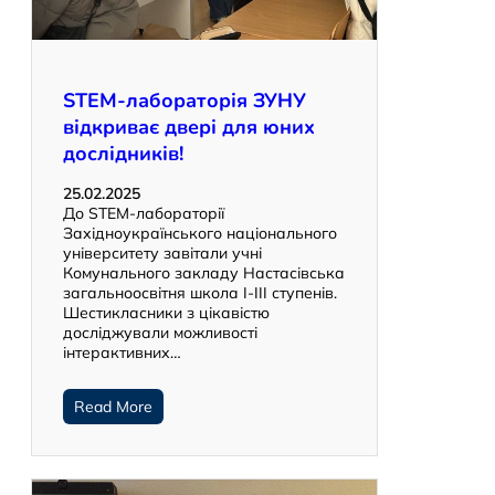
STEM-лабораторія ЗУНУ
відкриває двері для юних
дослідників!
25.02.2025
До STEM-лабораторії
Західноукраїнського національного
університету завітали учні
Комунального закладу Настасівська
загальноосвітня школа І-ІІІ ступенів.
Шестикласники з цікавістю
досліджували можливості
інтерактивних…
Read More