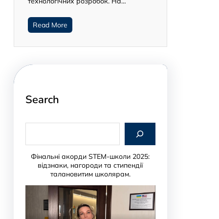
технологічних розробок. На…
Read More
Search
S
e
a
r
Фінальні акорди STEM-школи 2025:
c
відзнаки, нагороди та стипендії
h
талановитим школярам.