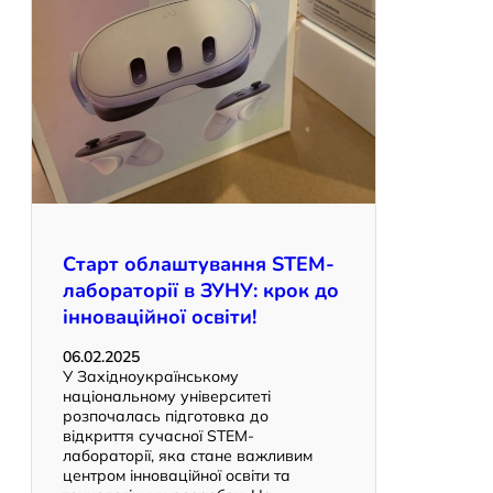
Старт облаштування STEM-
лабораторії в ЗУНУ: крок до
інноваційної освіти!
06.02.2025
У Західноукраїнському
національному університеті
розпочалась підготовка до
відкриття сучасної STEM-
лабораторії, яка стане важливим
центром інноваційної освіти та