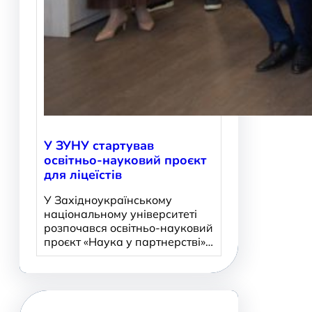
У ЗУНУ стартував
освітньо-науковий проєкт
для ліцеїстів
У Західноукраїнському
національному університеті
розпочався освітньо-науковий
проєкт «Наука у партнерстві»…