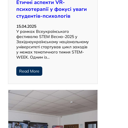
Етичні аспекти VR-
психотерапії у фокусі уваги
студентів-психологів
15.04.2025
У рамках Всеукраїнського
фестивалю STEM Весна–2025 у
Західноукраїнському національному
університеті стартував цикл заходів
у межах тематичного тижня STEM-
WEEK. Одним із…
Read More