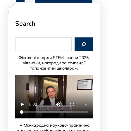
Search
S
e
a
r
Фінальні акорди STEM-школи 2025:
c
відзнаки, нагороди та стипендії
h
талановитим школярам.
IV Міжнародна науково-практична
конференція «Комунікація як чинник