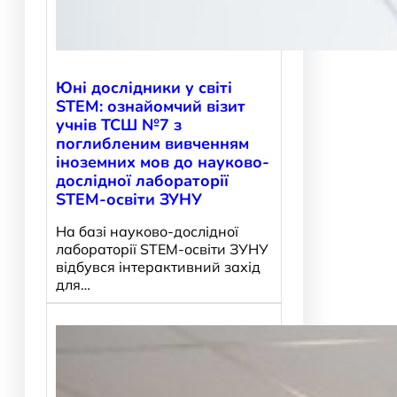
Юні дослідники у світі
STEM: ознайомчий візит
учнів ТСШ №7 з
поглибленим вивченням
іноземних мов до науково-
дослідної лабораторії
STEM-освіти ЗУНУ
На базі науково-дослідної
лабораторії STEM-освіти ЗУНУ
відбувся інтерактивний захід
для…