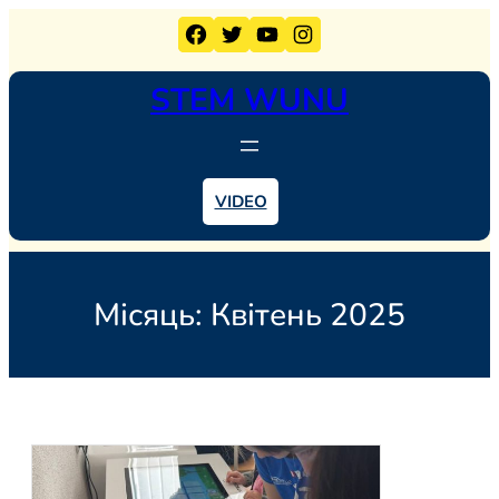
Перейти
Facebook
Twitter
YouTube
Instagram
до
вмісту
STEM WUNU
VIDEO
Місяць:
Квітень 2025