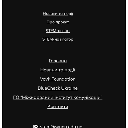
Новини та події
Про проєкт
STEM-освіта
STEM-навігатор
Головна
Новини та події
Vovk Foundation
BlueCheck Ukraine
ГО “Міжнародний інститут комунікацій”
Контакти
stem@wunu.edu.ua