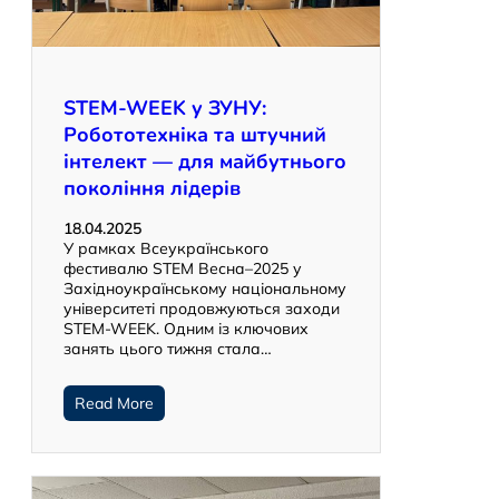
STEM-WEEK у ЗУНУ:
Робототехніка та штучний
інтелект — для майбутнього
покоління лідерів
18.04.2025
У рамках Всеукраїнського
фестивалю STEM Весна–2025 у
Західноукраїнському національному
університеті продовжуються заходи
STEM-WEEK. Одним із ключових
занять цього тижня стала…
Read More