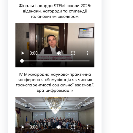
r
Фінальні акорди STEM-школи 2025:
c
відзнаки, нагороди та стипендії
h
талановитим школярам.
IV Міжнародна науково-практична
конференція «Комунікація як чинник
транспарентності соціальної взаємодії.
Ера цифровізації»