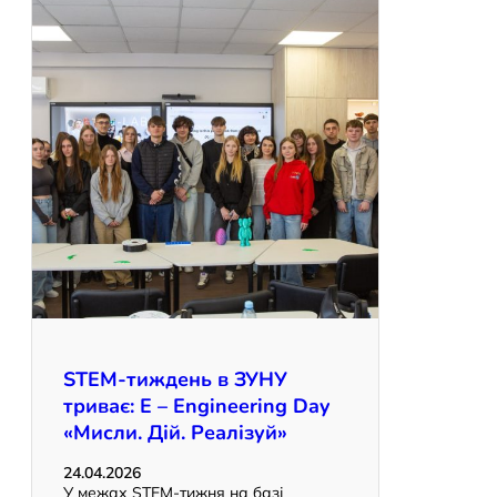
STEM-тиждень в ЗУНУ
триває: E – Engineering Day
«Мисли. Дій. Реалізуй»
24.04.2026
У межах STEM-тижня на базі