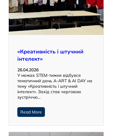
«Креативність і штучний
інтелект»
26.04.2026
У межах STEM-тижня відбувся
тематичний день A-ART & AI DAY на
тему «Креативність і штучний
інтелект». Захід став черговою
зустріччю…
Read More