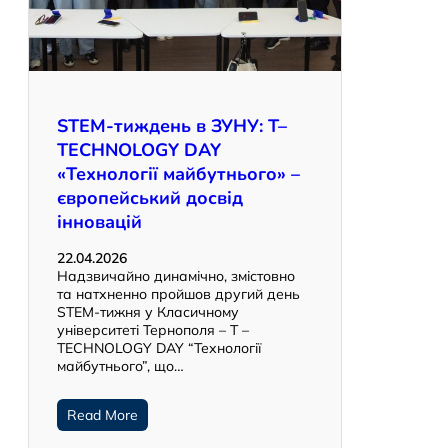
STEM-тиждень в ЗУНУ: T–
TECHNOLOGY DAY
«Технології майбутнього» –
європейський досвід
інновацій
22.04.2026
Надзвичайно динамічно, змістовно
та натхненно пройшов другий день
STEM-тижня у Класичному
університеті Тернополя – Т –
TECHNOLOGY DAY “Технології
майбутнього”, що…
Read More