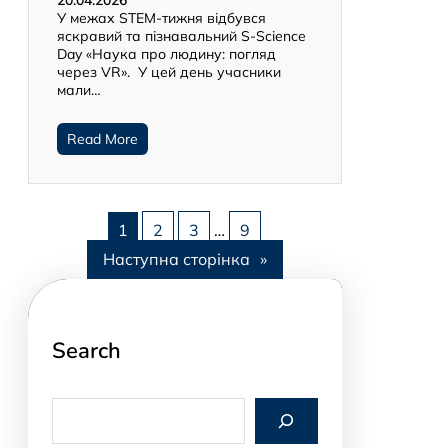
У межах STEM-тижня відбувся
яскравий та пізнавальний S-Science
Day «Наука про людину: погляд
через VR». У цей день учасники
мали…
Read More
1
2
3
…
9
Наступна сторінка
»
Search
S
e
a