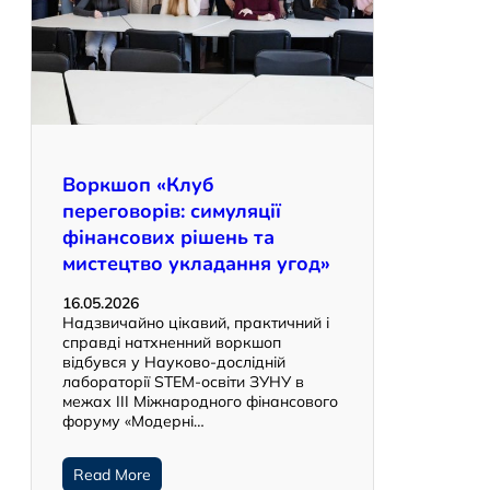
Воркшоп «Клуб
переговорів: симуляції
фінансових рішень та
мистецтво укладання угод»
16.05.2026
Надзвичайно цікавий, практичний і
справді натхненний воркшоп
відбувся у Науково-дослідній
лабораторії STEM-освіти ЗУНУ в
межах ІІІ Міжнародного фінансового
форуму «Модерні…
Read More