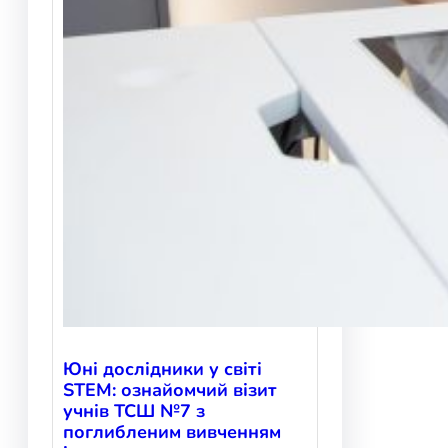
Юні дослідники у світі
STEM: ознайомчий візит
учнів ТСШ №7 з
поглибленим вивченням