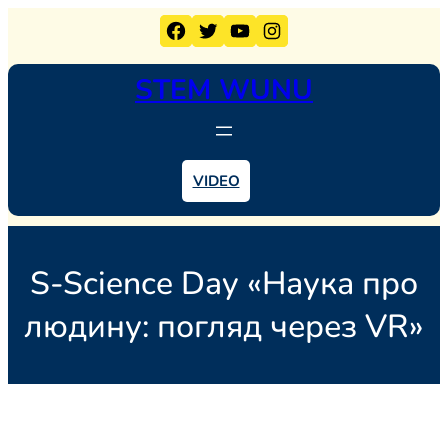
Перейти
Facebook
Twitter
YouTube
Instagram
до
вмісту
STEM WUNU
VIDEO
S-Science Day «Наука про
людину: погляд через VR»