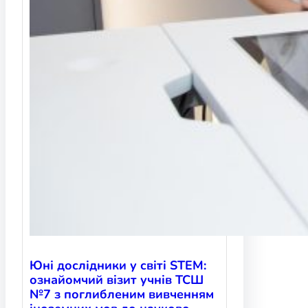
Юні дослідники у світі STEM:
ознайомчий візит учнів ТСШ
№7 з поглибленим вивченням