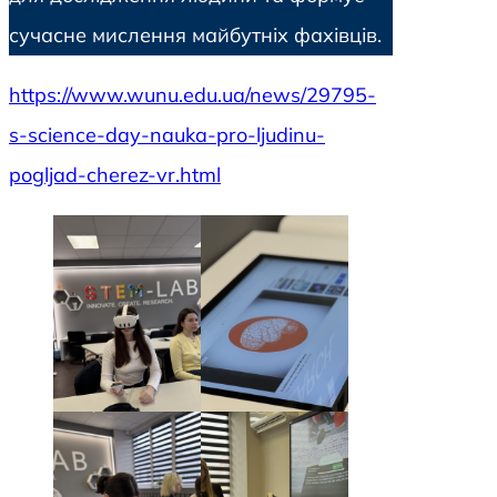
сучасне мислення майбутніх фахівців.
https://www.wunu.edu.ua/news/29795-
s-science-day-nauka-pro-ljudinu-
pogljad-cherez-vr.html