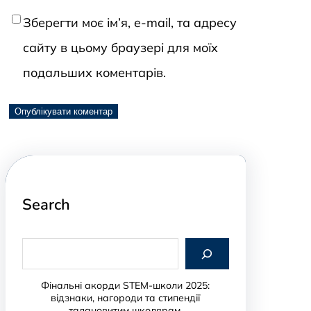
Зберегти моє ім’я, e-mail, та адресу
сайту в цьому браузері для моїх
подальших коментарів.
Search
S
e
a
r
Фінальні акорди STEM-школи 2025:
c
відзнаки, нагороди та стипендії
h
талановитим школярам.