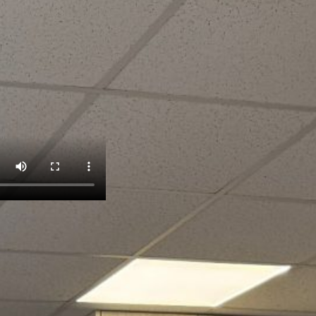
и STEM-школи 2025:
ороди та стипендії
тим школярам.
 науково-практична
омунікація як чинник
 соціальної взаємодії.
фровізації»