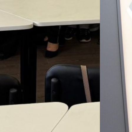
Юні 
світі
озна
учні
погл
вивч
іноз
наук
лабо
осві
На ба
дослі
STEM-