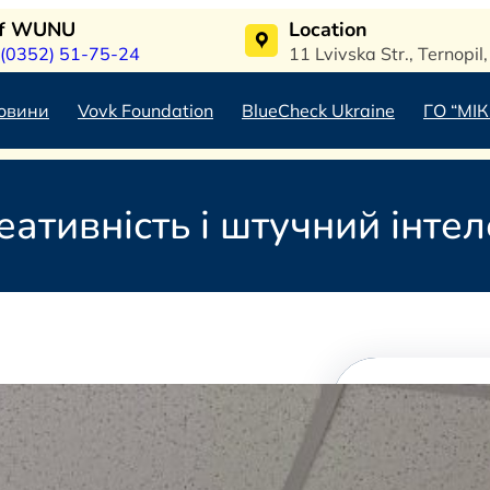
of WUNU
Location
 (0352) 51-75-24
11 Lvivska Str., Ternopi
овини
Vovk Foundation
BlueCheck Ukraine
ГО “МІК
еативність і штучний інтел
Search