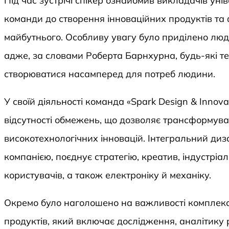
Під час зустрічі спікер ознайомив викладачів уні
команди до створення інноваційних продуктів т
майбутнього. Особливу увагу було приділено люд
адже, за словами Роберта Барнхурна, будь-які т
створюватися насамперед для потреб людини.
У своїй діяльності команда «Spark Design & Innov
відсутності обмежень, що дозволяє трансформуват
високотехнологічних інновацій. Інтегральний диз
компанією, поєднує стратегію, креатив, індустріа
користувачів, а також електроніку й механіку.
Окремо було наголошено на важливості комплекс
продуктів, який включає дослідження, аналітику р