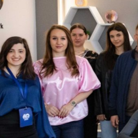
шоп «Клуб
оворів:
яції
нсових рішень
истецтво
дання угод»
ичайно цікавий,
ичний і справді
енний воркшоп
вся у Науково-
дній…