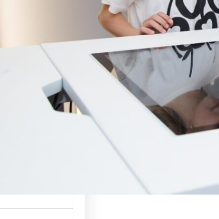
вся інтерактивний
 для…