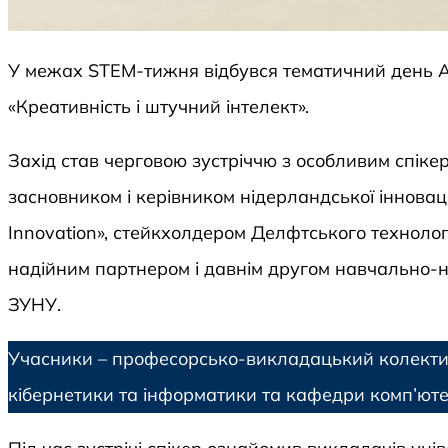
У межах STEM-тижня відбувся тематичний день A
«Креативність і штучний інтелект».
Захід став черговою зустріччю з особливим спік
засновником і керівником нідерландської інноваці
Innovation», стейкхолдером Делфтського технолог
надійним партнером і давнім другом навчально-н
ЗУНУ.
Учасники – професорсько-викладацький колекти
кібернетики та інформатики та кафедри комп’ют