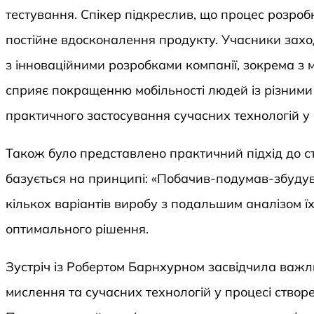
тестування. Спікер підкреслив, що процес розроб
постійне вдосконалення продукту. Учасники зах
з інноваційними розробками компанії, зокрема з 
сприяє покращенню мобільності людей із різним
практичного застосування сучасних технологій у 
Також було представлено практичний підхід до с
базується на принципі: «Побачив-подумав-збудув
кількох варіантів виробу з подальшим аналізом ї
оптимального рішення.
Зустріч із Робертом Барнхурном засвідчила важли
мислення та сучасних технологій у процесі створ