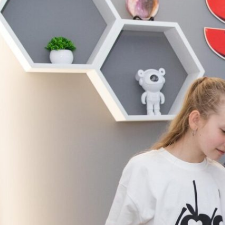
дослідники у
 STEM:
йомчий візит
в ТСШ №7 з
ибленим
енням
емних мов до
ово-дослідної
раторії STEM-
ти ЗУНУ
зі науково-
дної лабораторії
освіти ЗУНУ