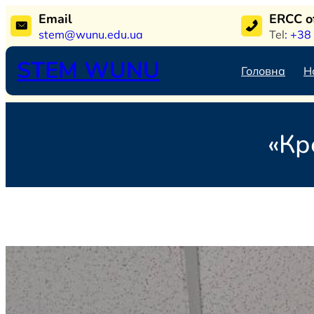
Перейти
Email
ERCC 
до
stem@wunu.edu.ua
Tel
: +38
вмісту
STEM WUNU
Головна
Н
«Кр