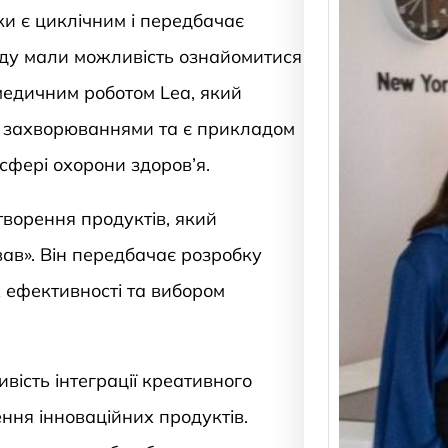
ки є циклічним і передбачає
оду мали можливість ознайомитися
медичним роботом Lea, який
и захворюваннями та є прикладом
Ворк
перег
сфері охорони здоров’я.
симул
фіна
творення продуктів, який
та м
укла
ав». Він передбачає розробку
Надзв
х ефективності та вибором
практ
натхн
відбу
дослі
вість інтеграції креативного
ення інноваційних продуктів.