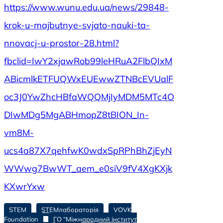
https://www.wunu.edu.ua/news/29848-
krok-u-majbutnye-svjato-nauki-ta-
nnovacj-u-prostor-28.html?
fbclid=IwY2xjawRob99leHRuA2FlbQIxM
ABicmlkETFUQWxEUEwwZTNBcEVUalF
oc3J0YwZhcHBfaWQQMjIyMDM5MTc4O
DIwMDg5MgABHmopZ8tBION_In-
vm8M-
ucs4a87X7qehfwK0wdxSpRPhBhZjEyN
WWwg7BwWT_aem_e0siV9fV4XgKXjk
KXwrYxw
STEM
STEMлабораторія
VOVK
Foundation
ГО “Міжнародний інститут