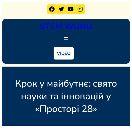
Перейти
Facebook
Twitter
YouTube
Instagram
до
вмісту
STEM WUNU
VIDEO
Крок у майбутнє: свято
науки та інновацій у
«Просторі 28»