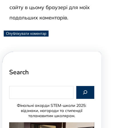
сайту в цьому браузері для моїх
подальших коментарів.
Search
S
e
a
r
Фінальні акорди STEM-школи 2025:
c
відзнаки, нагороди та стипендії
h
талановитим школярам.