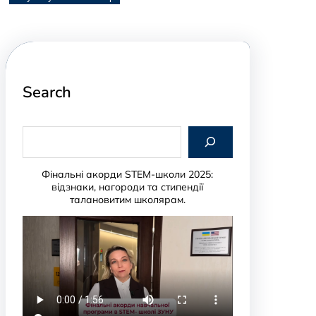
Search
S
e
a
r
Фінальні акорди STEM-школи 2025:
c
відзнаки, нагороди та стипендії
h
талановитим школярам.