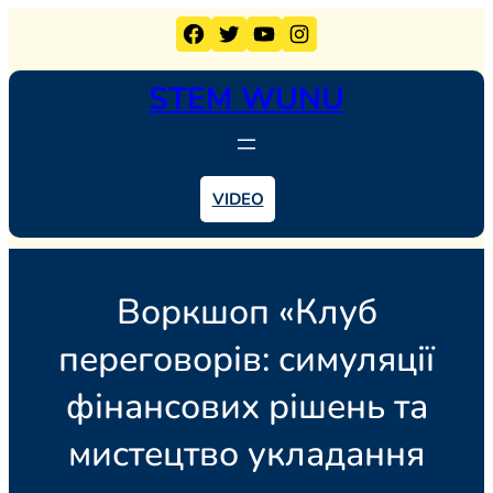
Перейти
Facebook
Twitter
YouTube
Instagram
до
вмісту
STEM WUNU
VIDEO
Воркшоп «Клуб
переговорів: симуляції
фінансових рішень та
мистецтво укладання