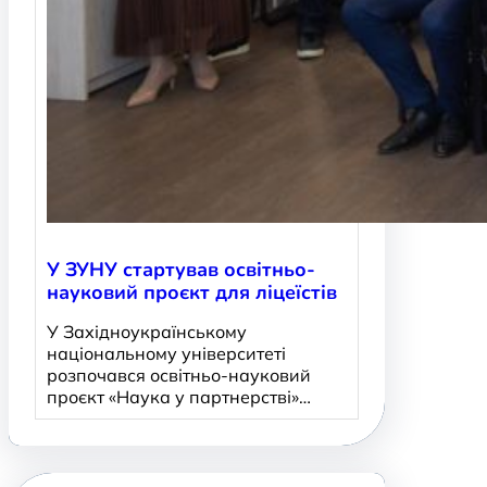
У ЗУНУ стартував освітньо-
науковий проєкт для ліцеїстів
У Західноукраїнському
національному університеті
розпочався освітньо-науковий
проєкт «Наука у партнерстві»…