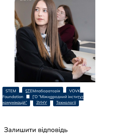
STEM
STEMлабораторія
VOVK
Foundation
ГО “Міжнародний інститут
комунікацій”
ЗУНУ
Технології
Залишити відповідь