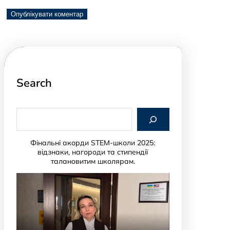
Search
S
e
a
r
Фінальні акорди STEM-школи 2025:
c
відзнаки, нагороди та стипендії
h
талановитим школярам.