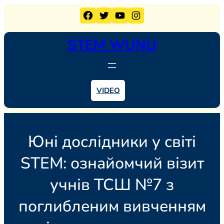
Перейти
Facebook
Twitter
YouTube
Instagram
до
вмісту
STEM WUNU
VIDEO
Юні дослідники у світі
STEM: ознайомчий візит
учнів ТСШ №7 з
поглибленим вивченням