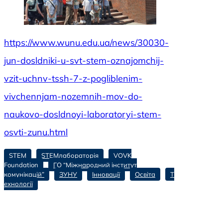
https://www.wunu.edu.ua/news/30030-
jun-dosldniki-u-svt-stem-oznajomchij-
vzit-uchnv-tssh-7-z-pogliblenim-
vivchennjam-nozemnih-mov-do-
naukovo-dosldnoyi-laboratoryi-stem-
osvti-zunu.html
STEM
STEMлабораторія
VOVK
Foundation
ГО “Міжнародний інститут
комунікацій”
ЗУНУ
Інновації
Освіта
Т
ехнології