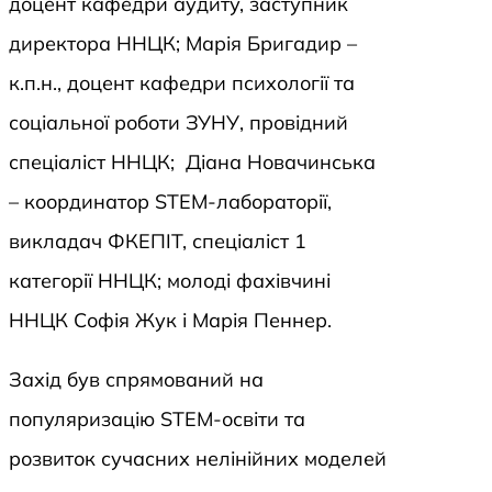
доцент кафедри аудиту, заступник
директора ННЦК; Марія Бригадир –
к.п.н., доцент кафедри психології та
соціальної роботи ЗУНУ, провідний
спеціаліст ННЦК; Діана Новачинська
– координатор STEM-лабораторії,
викладач ФКЕПІТ, спеціаліст 1
категорії ННЦК; молоді фахівчині
ННЦК Софія Жук і Марія Пеннер.
Захід був спрямований на
популяризацію STEM-освіти та
розвиток сучасних нелінійних моделей