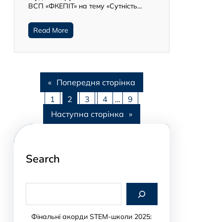
ВСП «ФКЕПІТ» на тему «Сутність…
Read More
«
Попередня сторінка
1
2
3
4
…
9
Наступна сторінка
»
Search
S
e
a
r
Фінальні акорди STEM-школи 2025: