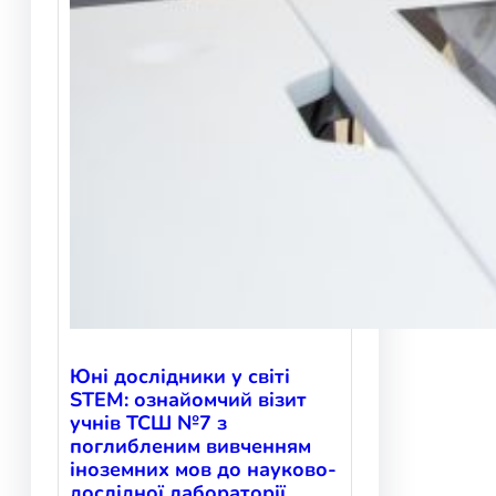
Юні дослідники у світі
STEM: ознайомчий візит
учнів ТСШ №7 з
поглибленим вивченням
іноземних мов до науково-
дослідної лабораторії